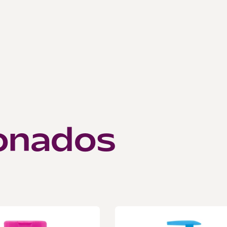
~
onados