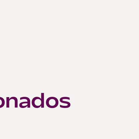
~
onados