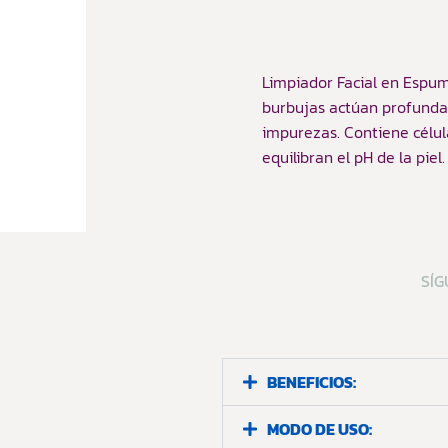
Limpiador Facial en Espum
burbujas actúan profundam
impurezas. Contiene célu
equilibran el pH de la piel.
SÍG
BENEFICIOS:
MODO DE USO: