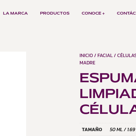
LA MARCA
PRODUCTOS
CONOCE +
CONTÁC
INICIO
/
FACIAL
/
CÉLULA
MADRE
ESPUM
LIMPI
CÉLUL
TAMAÑO
50 ML / 1.69